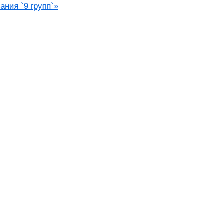
ания `9 групп`»